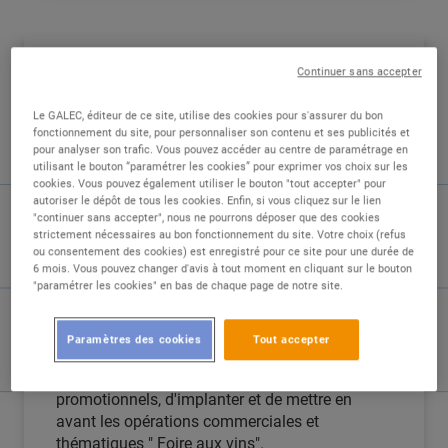
Continuer sans accepter
DESCRIPTION
Le GALEC, éditeur de ce site, utilise des cookies pour s'assurer du bon
Nous recherchons un(e) Responsable de rayon
fonctionnement du site, pour personnaliser son contenu et ses publicités et
pour analyser son trafic. Vous pouvez accéder au centre de paramétrage en
Liquides en CDI pour piloter et assurer le suivi
utilisant le bouton “paramétrer les cookies” pour exprimer vos choix sur les
des performances de notre rayon selon les
cookies. Vous pouvez également utiliser le bouton "tout accepter" pour
objectifs fixés par la direction.
autoriser le dépôt de tous les cookies. Enfin, si vous cliquez sur le lien
"continuer sans accepter", nous ne pourrons déposer que des cookies
strictement nécessaires au bon fonctionnement du site. Votre choix (refus
Vous serez chargé(e) de manager une équipe
ou consentement des cookies) est enregistré pour ce site pour une durée de
de 5 personnes, d'effectuer les achats de
6 mois. Vous pouvez changer d'avis à tout moment en cliquant sur le bouton
"paramétrer les cookies" en bas de chaque page de notre site.
marchandises, de mettre en rayon, d'assurer la
bonne tenue du rayon, de lutter contre les
ruptures, de posséder et de maîtriser
Paramètres des cookies
Tout accepter
l'assortiment et les gammes de produits. Vous
serez en charge d'effectuer des achats
promotionnels, d'implanter et de mettre en
avant les opérations commerciales et
thématiques " Foire aux vins".