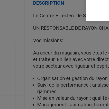
DESCRIPTION
Le Centre E.Leclerc de St Lubin de
UN RESPONSABLE DE RAYON CHA
Vos missions:
Au coeur du magasin, vous êtes le
et traiteur. En lien avec votre dir
votre secteur avec rigueur et espr
Organisation et gestion du rayon 
Suivi de la performance : analyse
gammes.
Mise en valeur du rayon : qualité
Management : animation, format