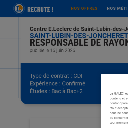
NOS OFFRES
NOS MÉT
Centre E.Leclerc de Saint-Lubin-des-
SAINT-LUBIN-DES-JONCHERETS
RESPONSABLE DE RAYON
publiée le 16 juin 2026
Type de contrat :
CDI
Expérience :
Confirmé
Études :
Bac à Bac+2
Le GALEC, éd
contenu et s
bouton “para
"tout accepte
nous ne pour
ou consentem
tout moment 