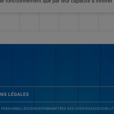
 fonctionnement que par leur capacité à innover e
NS LÉGALES
 PERSONNELLES
COOKIES
PARAMÈTRES DES COOKIES
ACCESSIBILI