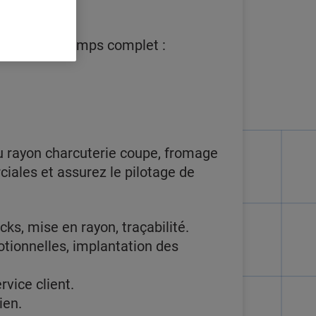
minée et à temps complet :
 rayon charcuterie coupe, fromage
ciales et assurez le pilotage de
ks, mise en rayon, traçabilité.
otionnelles, implantation des
rvice client.
ien.