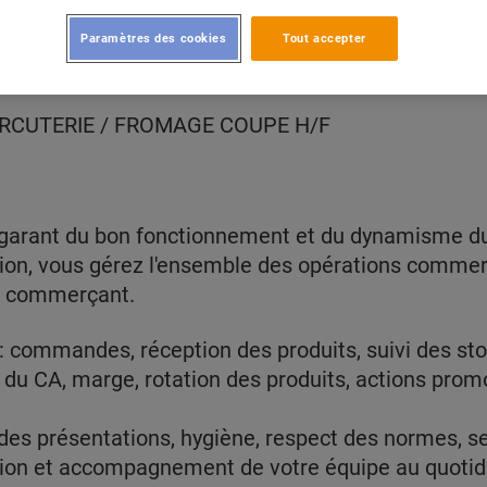
Paramètres des cookies
Tout accepter
s Joncherets recherche en contrat à durée indéter
RCUTERIE / FROMAGE COUPE H/F
 garant du bon fonctionnement et du dynamisme du
ection, vous gérez l'ensemble des opérations commer
it commerçant.
: commandes, réception des produits, suivi des stoc
 du CA, marge, rotation des produits, actions prom
 des présentations, hygiène, respect des normes, se
ion et accompagnement de votre équipe au quotid