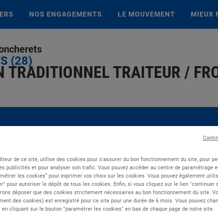
IERS
NOS ENGAGEMENTS
LE MOUVEMENT
MIEUX 
Joncherets
 (28)
 TRADITIONNEL TRAITEUR / FRO
Conti
iteur de ce site, utilise des cookies pour s'assurer du bon fonctionnement du site, pour p
es publicités et pour analyser son trafic. Vous pouvez accéder au centre de paramétrage en
métrer les cookies” pour exprimer vos choix sur les cookies. Vous pouvez également utilis
r" pour autoriser le dépôt de tous les cookies. Enfin, si vous cliquez sur le lien "continuer
rons déposer que des cookies strictement nécessaires au bon fonctionnement du site. Vot
ent des cookies) est enregistré pour ce site pour une durée de 6 mois. Vous pouvez chan
en cliquant sur le bouton "paramétrer les cookies" en bas de chaque page de notre site.