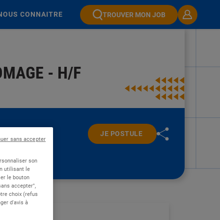
NOUS CONNAITRE
TROUVER MON JOB
MAGE - H/F
JE POSTULE
nuer sans accepter
ersonnaliser son
 utilisant le
er le bouton
 sans accepter",
re choix (refus
ger d'avis à