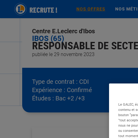
NOS OFFRES
NOS MÉT
Centre E.Leclerc d'Ibos
IBOS (65)
RESPONSABLE DE SECTEU
publiée le 29 novembre 2023
Type de contrat :
CDI
Expérience :
Confirmé
Études :
Bac +2 /+3
Le GALEC, éd
contenu et s
bouton “para
"tout accepte
nous ne pour
ou consentem
tout moment 