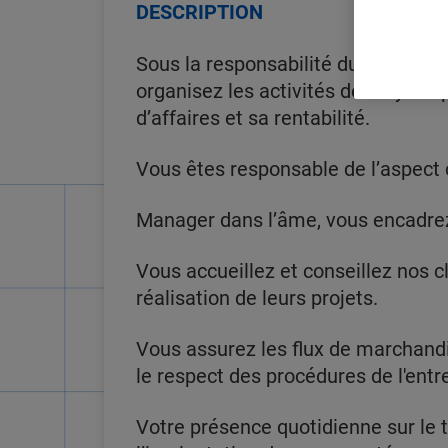
DESCRIPTION
Sous la responsabilité du Responsab
organisez les activités des rayons 
d’affaires et sa rentabilité.
Vous êtes responsable de l’aspect 
Manager dans l’âme, vous encadrez
Vous accueillez et conseillez nos 
réalisation de leurs projets.
Vous assurez les flux de marchandi
le respect des procédures de l'entr
Votre présence quotidienne sur le 