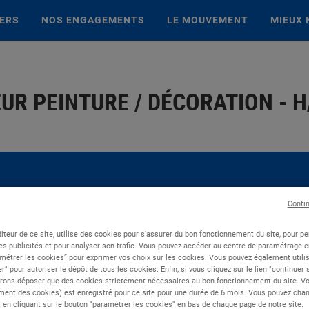
IERS
NOS ENGAGEMENTS
LE MOUVEMENT
MIEUX 
R PEINTURE / DÉCORATION - H
Conti
iteur de ce site, utilise des cookies pour s'assurer du bon fonctionnement du site, pour p
es publicités et pour analyser son trafic. Vous pouvez accéder au centre de paramétrage en
métrer les cookies” pour exprimer vos choix sur les cookies. Vous pouvez également utilis
r" pour autoriser le dépôt de tous les cookies. Enfin, si vous cliquez sur le lien "continuer
rons déposer que des cookies strictement nécessaires au bon fonctionnement du site. Vot
ent des cookies) est enregistré pour ce site pour une durée de 6 mois. Vous pouvez chan
en cliquant sur le bouton "paramétrer les cookies" en bas de chaque page de notre site.