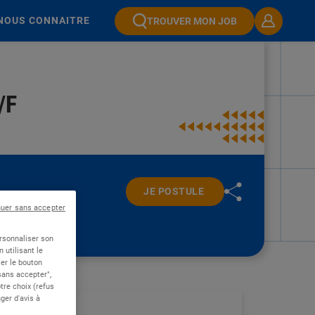
NOUS CONNAITRE
TROUVER MON JOB
/F
JE POSTULE
nuer sans accepter
ersonnaliser son
 utilisant le
er le bouton
 sans accepter",
re choix (refus
ger d'avis à