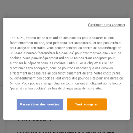
DESCRIPTION
Continuer sans accepter
Le GALEC, éditeur de ce site, utilise des cookies pour s'assurer du bon
RELEVEZ UN NOUVEAU DEFI ET PRENEZ LES
fonctionnement du site, pour personnaliser son contenu et ses publicités et
RENES D'UN POLE STRATEGIQUE
pour analyser son trafic. Vous pouvez accéder au centre de paramétrage en
utilisant le bouton “paramétrer les cookies” pour exprimer vos choix sur les
cookies. Vous pouvez également utiliser le bouton "tout accepter" pour
Vous avez l'âme d'un entrepreneur et l'envie de
autoriser le dépôt de tous les cookies. Enfin, si vous cliquez sur le lien
piloter un secteur clé au sein d'un Hypermarché
"continuer sans accepter", nous ne pourrons déposer que des cookies
?
strictement nécessaires au bon fonctionnement du site. Votre choix (refus
ou consentement des cookies) est enregistré pour ce site pour une durée de
6 mois. Vous pouvez changer d'avis à tout moment en cliquant sur le bouton
Nous recherchons un Responsable de Pôle
"paramétrer les cookies" en bas de chaque page de notre site.
Alimentaire qui saura faire grandir son équipe
et développer son activité avec rigueur et
Paramètres des cookies
Tout accepter
engagement.
VOTRE MISSION :