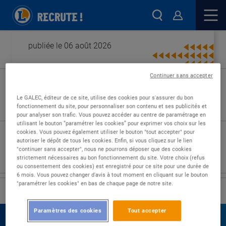
publiée le 06 août 2026
Continuer sans accepter
Type de contrat :
Le GALEC, éditeur de ce site, utilise des cookies pour s'assurer du bon
fonctionnement du site, pour personnaliser son contenu et ses publicités et
Expérience :
pour analyser son trafic. Vous pouvez accéder au centre de paramétrage en
Études :
utilisant le bouton “paramétrer les cookies” pour exprimer vos choix sur les
cookies. Vous pouvez également utiliser le bouton "tout accepter" pour
autoriser le dépôt de tous les cookies. Enfin, si vous cliquez sur le lien
"continuer sans accepter", nous ne pourrons déposer que des cookies
strictement nécessaires au bon fonctionnement du site. Votre choix (refus
ou consentement des cookies) est enregistré pour ce site pour une durée de
6 mois. Vous pouvez changer d'avis à tout moment en cliquant sur le bouton
"paramétrer les cookies" en bas de chaque page de notre site.
›
Accueil
Nos offres
Paramètres des cookies
Tout accepter