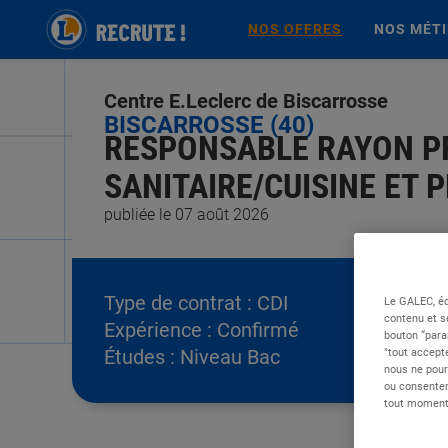
NOS OFFRES
NOS MÉT
Centre E.Leclerc de Biscarrosse
BISCARROSSE (40)
RESPONSABLE RAYON PR
SANITAIRE/CUISINE ET P
publiée le 07 août 2026
Type de contrat :
CDI
Le GALEC, éd
contenu et s
Expérience :
Confirmé
bouton “para
Études :
Niveau Bac
"tout accepte
nous ne pour
ou consentem
tout moment 