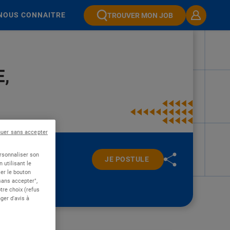
NOUS CONNAITRE
TROUVER MON JOB
E,
nuer sans accepter
ersonnaliser son
JE POSTULE
 utilisant le
er le bouton
 sans accepter",
re choix (refus
ger d'avis à