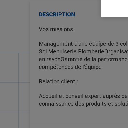
DESCRIPTION
Vos missions :
Management d'une équipe de 3 coll
Sol Menuiserie PlomberieOrganisat
en rayonGarantie de la performa
compétences de l'équipe
Relation client :
Accueil et conseil expert auprès d
connaissance des produits et solut