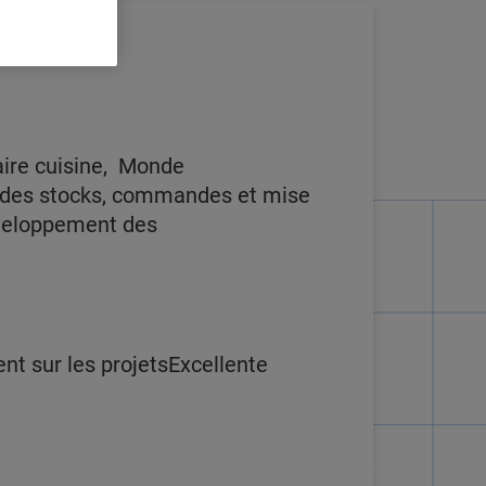
aire cuisine, Monde
i des stocks, commandes et mise
veloppement des
nt sur les projetsExcellente