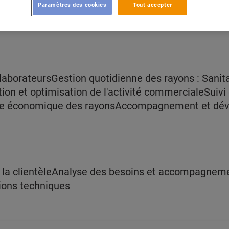
Paramètres des cookies
Tout accepter
aborateursGestion quotidienne des rayons : Sanit
ion et optimisation de l'activité commercialeSuiv
nce économique des rayonsAccompagnement et dé
e la clientèleAnalyse des besoins et accompagneme
ions techniques