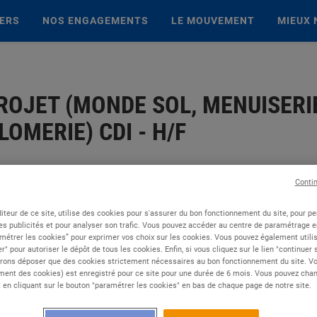
IERS
NOS ENGAGEMENTS
LE MOUVEMENT
MIEUX 
OJET (MONDE SOL, MENUISERI
LOMERIE) CDI - H/F
Conti
iteur de ce site, utilise des cookies pour s'assurer du bon fonctionnement du site, pour p
es publicités et pour analyser son trafic. Vous pouvez accéder au centre de paramétrage en
métrer les cookies” pour exprimer vos choix sur les cookies. Vous pouvez également utilis
r" pour autoriser le dépôt de tous les cookies. Enfin, si vous cliquez sur le lien "continuer
rons déposer que des cookies strictement nécessaires au bon fonctionnement du site. Vot
ent des cookies) est enregistré pour ce site pour une durée de 6 mois. Vous pouvez chan
en cliquant sur le bouton "paramétrer les cookies" en bas de chaque page de notre site.