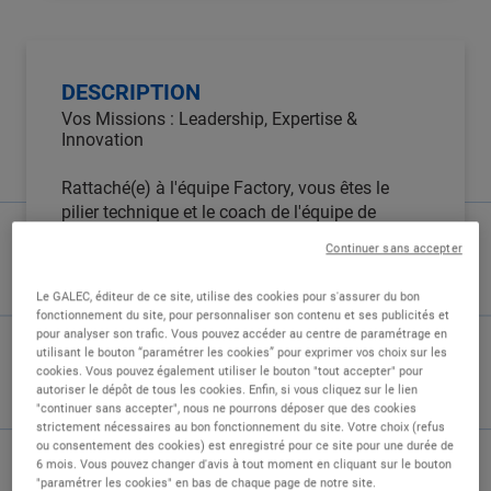
DESCRIPTION
Vos Missions : Leadership, Expertise &
Innovation
Rattaché(e) à l'équipe Factory, vous êtes le
pilier technique et le coach de l'équipe de
développement.
Continuer sans accepter
1. Leadership & Pilotage Technique ?
Le GALEC, éditeur de ce site, utilise des cookies pour s'assurer du bon
fonctionnement du site, pour personnaliser son contenu et ses publicités et
Encadrer et accompagner l'équipe de
pour analyser son trafic. Vous pouvez accéder au centre de paramétrage en
utilisant le bouton “paramétrer les cookies” pour exprimer vos choix sur les
développeurs pour garantir la cohérence
cookies. Vous pouvez également utiliser le bouton "tout accepter" pour
technique et le respect des délais.
autoriser le dépôt de tous les cookies. Enfin, si vous cliquez sur le lien
Communication Internationale : Assurer la
"continuer sans accepter", nous ne pourrons déposer que des cookies
strictement nécessaires au bon fonctionnement du site. Votre choix (refus
communication technique fluide et efficace
ou consentement des cookies) est enregistré pour ce site pour une durée de
en Anglais avec l'équipe de développement
6 mois. Vous pouvez changer d'avis à tout moment en cliquant sur le bouton
délocalisée.
"paramétrer les cookies" en bas de chaque page de notre site.