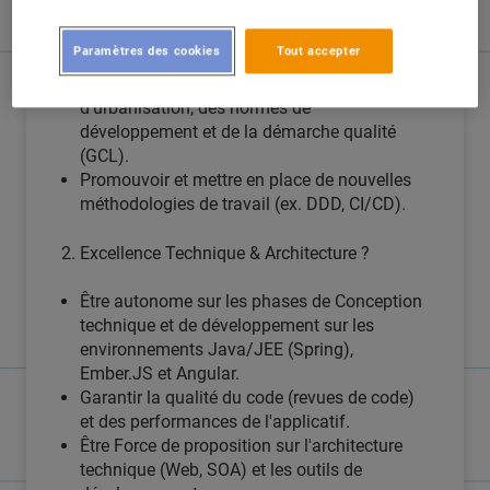
Chiffrer les évolutions logicielles, des
changements mineurs aux projets
Paramètres des cookies
Tout accepter
d'envergure.
Être garant du respect des principes
d'urbanisation, des normes de
développement et de la démarche qualité
(GCL).
Promouvoir et mettre en place de nouvelles
méthodologies de travail (ex. DDD, CI/CD).
2. Excellence Technique & Architecture ?
Être autonome sur les phases de Conception
technique et de développement sur les
environnements Java/JEE (Spring),
Ember.JS et Angular.
Garantir la qualité du code (revues de code)
et des performances de l'applicatif.
Être Force de proposition sur l'architecture
technique (Web, SOA) et les outils de