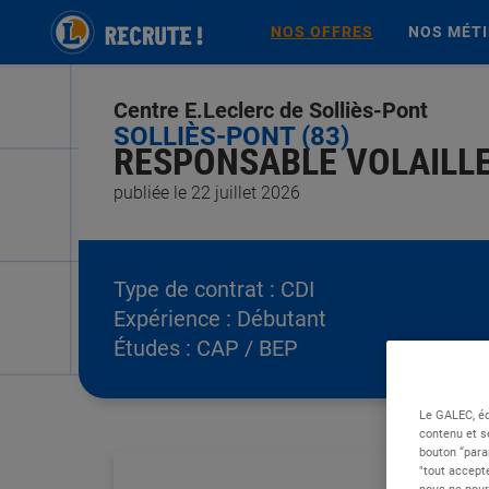
NOS OFFRES
NOS MÉT
Centre E.Leclerc de Solliès-Pont
SOLLIÈS-PONT (83)
RESPONSABLE VOLAILLE 
publiée le 22 juillet 2026
Type de contrat :
CDI
Expérience :
Débutant
Études :
CAP / BEP
Le GALEC, éd
contenu et s
bouton “para
"tout accepte