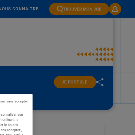
NOUS CONNAITRE
TROUVER MON JOB
JE POSTULE
nuer sans accepter
ersonnaliser son
 utilisant le
er le bouton
 sans accepter",