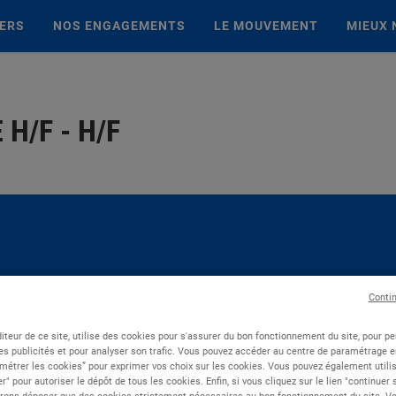
IERS
NOS ENGAGEMENTS
LE MOUVEMENT
MIEUX 
H/F - H/F
Conti
iteur de ce site, utilise des cookies pour s'assurer du bon fonctionnement du site, pour p
es publicités et pour analyser son trafic. Vous pouvez accéder au centre de paramétrage en
métrer les cookies” pour exprimer vos choix sur les cookies. Vous pouvez également utilis
r" pour autoriser le dépôt de tous les cookies. Enfin, si vous cliquez sur le lien "continuer