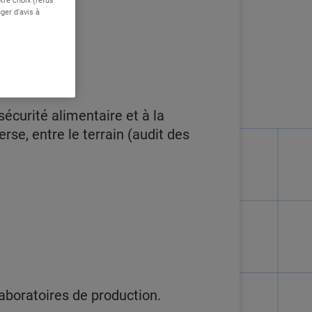
ger d'avis à
iteur, etc.)
écurité alimentaire et à la
rse, entre le terrain (audit des
laboratoires de production.