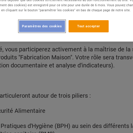
ent des cookies) est enregistré pour ce site pour une durée de 6 mois. Vous pouvez chan
en cliquant sur le bouton "paramétrer les cookies" en bas de chaque page de notre site.
Paramètres des cookies
Tout accepter
ratoires de fabrication (Boucherie, Boulangerie, Tra
 vous participerez activement à la maîtrise de la s
roduits "Fabrication Maison". Votre rôle sera transve
stion documentaire et analyse d'indicateurs).
rticuleront autour de trois piliers :
curité Alimentaire
s Pratiques d'Hygiène (BPH) au sein des différents 