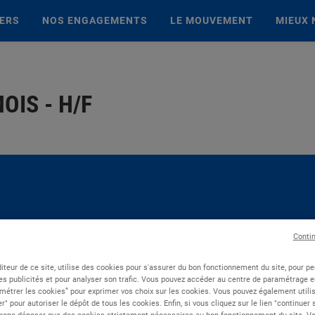
IERS
NOS ENGAGEMENTS
LE MOUVEMENT
MIEUX 
OIS - H/F
Conti
iteur de ce site, utilise des cookies pour s'assurer du bon fonctionnement du site, pour p
es publicités et pour analyser son trafic. Vous pouvez accéder au centre de paramétrage en
métrer les cookies” pour exprimer vos choix sur les cookies. Vous pouvez également utilis
r" pour autoriser le dépôt de tous les cookies. Enfin, si vous cliquez sur le lien "continuer
rons déposer que des cookies strictement nécessaires au bon fonctionnement du site. Vot