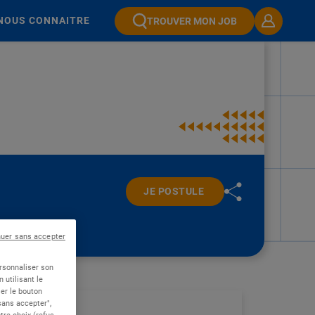
NOUS CONNAITRE
TROUVER MON JOB
JE POSTULE
nuer sans accepter
ersonnaliser son
 utilisant le
er le bouton
 sans accepter",
re choix (refus