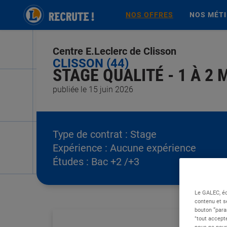
NOS OFFRES
NOS MÉT
Centre E.Leclerc de Clisson
CLISSON (44)
STAGE QUALITÉ - 1 À 2 M
publiée le 15 juin 2026
Type de contrat :
Stage
Expérience :
Aucune expérience
Études :
Bac +2 /+3
Le GALEC, éd
contenu et s
bouton “para
"tout accepte
nous ne pour