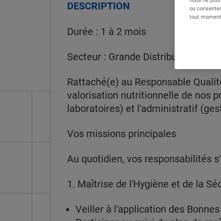
DESCRIPTION
ou consentem
tout moment 
Durée : 1 à 2 mois
Secteur : Grande Distribution / Labo
Rattaché(e) au Responsable Qualité,
valorisation nutritionnelle de nos p
laboratoires) et l'administratif (ge
Vos missions principales
Au quotidien, vos responsabilités s'a
1. Maîtrise de l'Hygiène et de la Sé
Veiller à l'application des Bonne