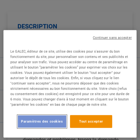
DESCRIPTION
Continuer sans accepter
Au sein d'une équipe informatique à taille
humaine (20 personnes), vous serez
Le GALEC, éditeur de ce site, utilise des cookies pour s'assurer du bon
l'interlocuteur(trice) privilégié(e) des équipes de
fonctionnement du site, pour personnaliser son contenu et ses publicités et
vente pour toutes les questions liées à l'outil
pour analyser son trafic. Vous pouvez accéder au centre de paramétrage en
utilisant le bouton “paramétrer les cookies” pour exprimer vos choix sur les
informatique.
cookies. Vous pouvez également utiliser le bouton "tout accepter" pour
autoriser le dépôt de tous les cookies. Enfin, si vous cliquez sur le lien
Vous assisterez l'ensemble des utilisateurs sur
"continuer sans accepter", nous ne pourrons déposer que des cookies
strictement nécessaires au bon fonctionnement du site. Votre choix (refus
l'utilisation de notre matériel et de nos logiciels.
ou consentement des cookies) est enregistré pour ce site pour une durée de
6 mois. Vous pouvez changer d'avis à tout moment en cliquant sur le bouton
Vos principales responsabilités :
"paramétrer les cookies" en bas de chaque page de notre site.
Support logiciel : Vous conseillez les équipes
Paramètres des cookies
Tout accepter
de vente sur l'utilisation de notre logiciel de
gestion commerciale. Vous analysez leurs
demandes et problèmes, tracez la demande