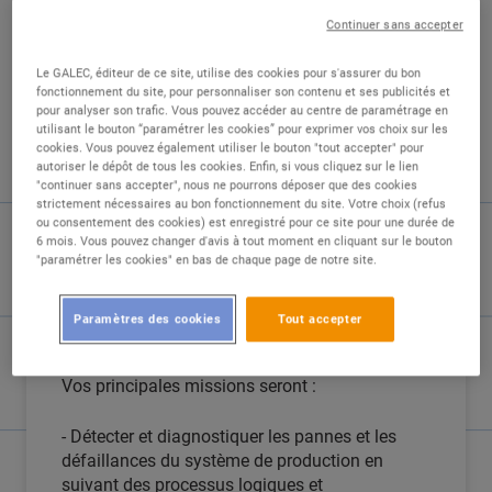
Continuer sans accepter
Le GALEC, éditeur de ce site, utilise des cookies pour s'assurer du bon
fonctionnement du site, pour personnaliser son contenu et ses publicités et
pour analyser son trafic. Vous pouvez accéder au centre de paramétrage en
DESCRIPTION
utilisant le bouton “paramétrer les cookies” pour exprimer vos choix sur les
cookies. Vous pouvez également utiliser le bouton "tout accepter" pour
autoriser le dépôt de tous les cookies. Enfin, si vous cliquez sur le lien
"continuer sans accepter", nous ne pourrons déposer que des cookies
Vous aimez le challenge ? Vous aimez
strictement nécessaires au bon fonctionnement du site. Votre choix (refus
dépanner des systèmes mécanisés,
ou consentement des cookies) est enregistré pour ce site pour une durée de
automatisés ? Alors rejoignez nous...
6 mois. Vous pouvez changer d'avis à tout moment en cliquant sur le bouton
"paramétrer les cookies" en bas de chaque page de notre site.
Dans le cadre de notre développement, nous
recrutons une personne en maintenance
Paramètres des cookies
Tout accepter
industrielle.
Vos principales missions seront :
- Détecter et diagnostiquer les pannes et les
défaillances du système de production en
suivant des processus logiques et