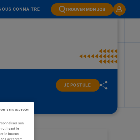
NOUS CONNAITRE
TROUVER MON JOB
JE POSTULE
nuer sans accepter
ersonnaliser son
 utilisant le
er le bouton
 sans accepter",