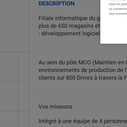
DESCRIPTION
nous ne pour
ou consentem
tout moment 
Filiale informatique du groupe E. Le
plus de 650 magasins et drives, en
: développement logiciel, infrastruc
Au sein du pôle MCO (Maintien en Co
environnements de production de l'a
clients sur 800 Drives à travers la 
Vos missions
Intégré à une équipe de 4 personnes