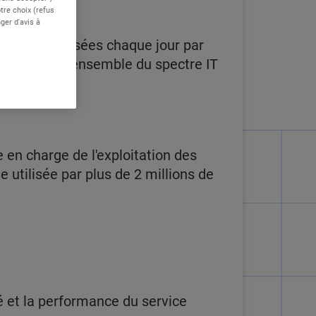
re choix (refus
ger d'avis à
tions IT utilisées chaque jour par
s couvrons l'ensemble du spectre IT
 en charge de l'exploitation des
 utilisée par plus de 2 millions de
té et la performance du service