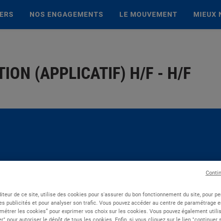
IERS
NOS ENGAGEMENTS
LE MOUVEMENT
MIEUX 
ION (APPLICATIF) H/F - H/F
Conti
iteur de ce site, utilise des cookies pour s'assurer du bon fonctionnement du site, pour p
es publicités et pour analyser son trafic. Vous pouvez accéder au centre de paramétrage en
métrer les cookies” pour exprimer vos choix sur les cookies. Vous pouvez également utilis
r" pour autoriser le dépôt de tous les cookies. Enfin, si vous cliquez sur le lien "continuer