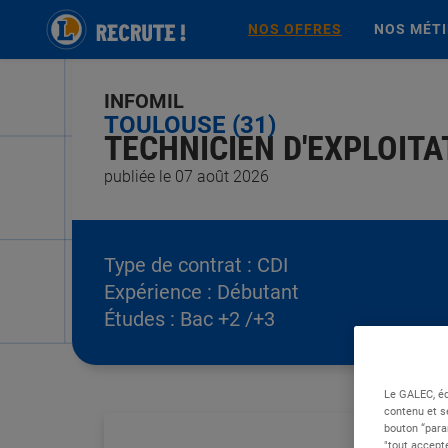
NOS OFFRES
NOS MÉT
INFOMIL
TOULOUSE (31)
TECHNICIEN D'EXPLOITAT
publiée le 07 août 2026
Type de contrat :
CDI
Expérience :
Débutant
Études :
Bac +2 /+3
Le GALEC, éd
contenu et s
bouton “para
"tout accepte