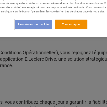
rons déposer que des cookies strictement nécessaires au bon fonctionnement du site. Vot
ent des cookies) est enregistré pour ce site pour une durée de 6 mois. Vous pouvez chan
en cliquant sur le bouton "paramétrer les cookies" en bas de chaque page de notre site.
clerc, Infomil conçoit, déploie et maintient les solu
 France et en Europe.Avec 700 collaborateurs, nou
Paramètres des cookies
Tout accepter
tures systèmes et réseaux, exploitation, support...
nditions Opérationnelles), vous rejoignez l'équipe
pplication E.Leclerc Drive, une solution stratégique
France.
, vous contribuez chaque jour à garantir la fiabili