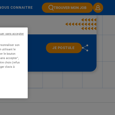
NOUS CONNAITRE
TROUVER MON JOB
nuer sans accepter
ersonnaliser son
JE POSTULE
 utilisant le
er le bouton
 sans accepter",
re choix (refus
ger d'avis à