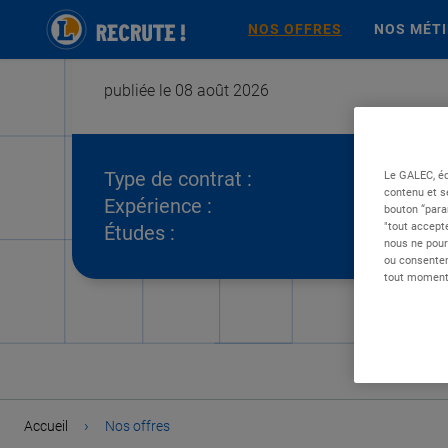
NOS OFFRES
NOS MÉT
publiée le 08 août 2026
Type de contrat :
Le GALEC, éd
contenu et s
Expérience :
bouton “para
"tout accepte
Études :
nous ne pour
ou consentem
tout moment 
›
Accueil
Nos offres