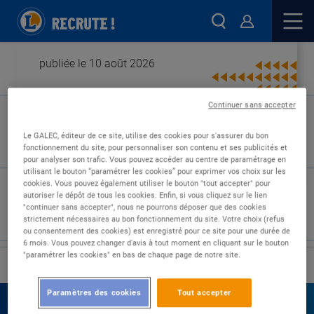
publiée le 10 août 2026
Continuer sans accepter
Type de contrat :
Le GALEC, éditeur de ce site, utilise des cookies pour s'assurer du bon
fonctionnement du site, pour personnaliser son contenu et ses publicités et
Expérience :
pour analyser son trafic. Vous pouvez accéder au centre de paramétrage en
Études :
utilisant le bouton “paramétrer les cookies” pour exprimer vos choix sur les
cookies. Vous pouvez également utiliser le bouton "tout accepter" pour
autoriser le dépôt de tous les cookies. Enfin, si vous cliquez sur le lien
"continuer sans accepter", nous ne pourrons déposer que des cookies
strictement nécessaires au bon fonctionnement du site. Votre choix (refus
ou consentement des cookies) est enregistré pour ce site pour une durée de
6 mois. Vous pouvez changer d'avis à tout moment en cliquant sur le bouton
"paramétrer les cookies" en bas de chaque page de notre site.
›
Accueil
Nos offres
Paramètres des cookies
Tout accepter