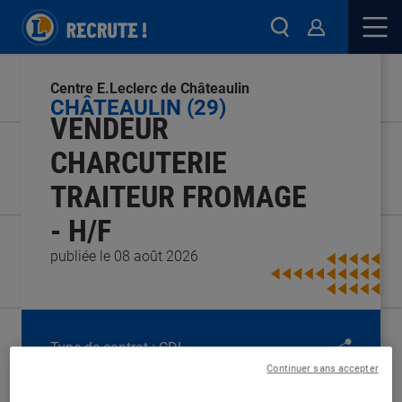
Centre E.Leclerc de Châteaulin
CHÂTEAULIN (29)
VENDEUR
CHARCUTERIE
TRAITEUR FROMAGE
- H/F
publiée le 08 août 2026
Type de contrat :
CDI
Expérience :
Débutant
Continuer sans accepter
Études :
CAP / BEP