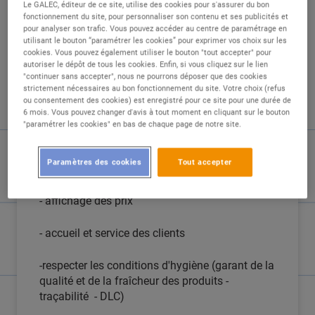
Le GALEC, éditeur de ce site, utilise des cookies pour s'assurer du bon
fonctionnement du site, pour personnaliser son contenu et ses publicités et
pour analyser son trafic. Vous pouvez accéder au centre de paramétrage en
utilisant le bouton “paramétrer les cookies” pour exprimer vos choix sur les
cookies. Vous pouvez également utiliser le bouton "tout accepter" pour
autoriser le dépôt de tous les cookies. Enfin, si vous cliquez sur le lien
"continuer sans accepter", nous ne pourrons déposer que des cookies
DESCRIPTION
strictement nécessaires au bon fonctionnement du site. Votre choix (refus
ou consentement des cookies) est enregistré pour ce site pour une durée de
6 mois. Vous pouvez changer d'avis à tout moment en cliquant sur le bouton
Au sein du rayon traditionnel Charcuterie
"paramétrer les cookies" en bas de chaque page de notre site.
Traiteur Fromage, vous aurez en charge:
Paramètres des cookies
Tout accepter
- mise en place du rayon charcuterie
- affichage des prix
- accueil et service des clients
-respecter les conditions d'hygiène (garant de la
qualité et de la fraîcheur des produits -
traçabilité - DLC)