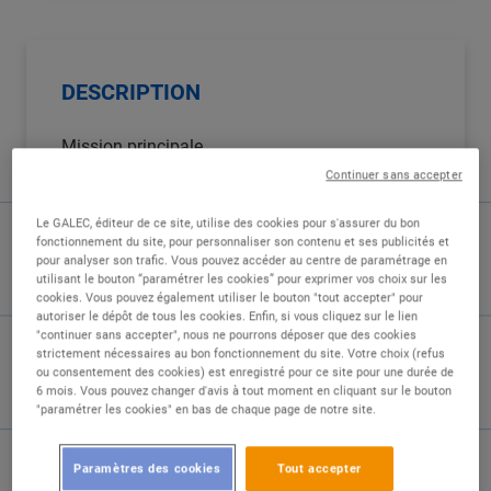
DESCRIPTION
Mission principale
Continuer sans accepter
Le vendeur conseil accueille les clients au sein
du magasin. Il identifie le besoin du client et le
Le GALEC, éditeur de ce site, utilise des cookies pour s'assurer du bon
fonctionnement du site, pour personnaliser son contenu et ses publicités et
conseille dans l'utilisation et l'entretien des
pour analyser son trafic. Vous pouvez accéder au centre de paramétrage en
produits proposés à la vente.
utilisant le bouton “paramétrer les cookies” pour exprimer vos choix sur les
cookies. Vous pouvez également utiliser le bouton "tout accepter" pour
autoriser le dépôt de tous les cookies. Enfin, si vous cliquez sur le lien
Relations internes/externes
"continuer sans accepter", nous ne pourrons déposer que des cookies
strictement nécessaires au bon fonctionnement du site. Votre choix (refus
o Le vendeur conseil est sous la responsabilité
ou consentement des cookies) est enregistré pour ce site pour une durée de
6 mois. Vous pouvez changer d'avis à tout moment en cliquant sur le bouton
hiérarchique du responsable de rayon, du
"paramétrer les cookies" en bas de chaque page de notre site.
responsable de secteur ou du directeur de
magasin.
Paramètres des cookies
Tout accepter