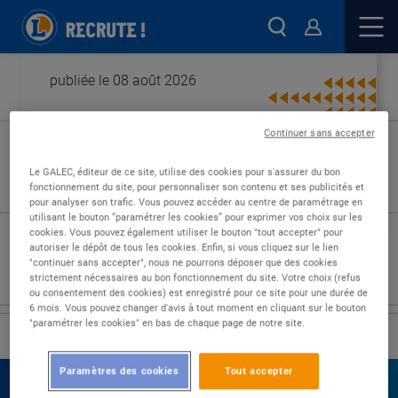
publiée le 08 août 2026
Continuer sans accepter
Type de contrat :
Le GALEC, éditeur de ce site, utilise des cookies pour s'assurer du bon
fonctionnement du site, pour personnaliser son contenu et ses publicités et
Expérience :
pour analyser son trafic. Vous pouvez accéder au centre de paramétrage en
Études :
utilisant le bouton “paramétrer les cookies” pour exprimer vos choix sur les
cookies. Vous pouvez également utiliser le bouton "tout accepter" pour
autoriser le dépôt de tous les cookies. Enfin, si vous cliquez sur le lien
"continuer sans accepter", nous ne pourrons déposer que des cookies
strictement nécessaires au bon fonctionnement du site. Votre choix (refus
ou consentement des cookies) est enregistré pour ce site pour une durée de
6 mois. Vous pouvez changer d'avis à tout moment en cliquant sur le bouton
"paramétrer les cookies" en bas de chaque page de notre site.
›
Accueil
Nos offres
Paramètres des cookies
Tout accepter