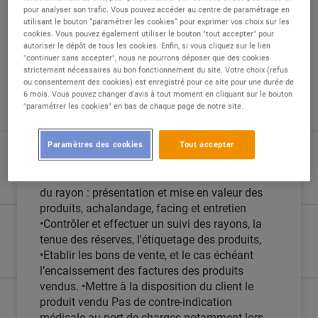
pour analyser son trafic. Vous pouvez accéder au centre de paramétrage en
utilisant le bouton “paramétrer les cookies” pour exprimer vos choix sur les
DESCRIPTION
cookies. Vous pouvez également utiliser le bouton "tout accepter" pour
autoriser le dépôt de tous les cookies. Enfin, si vous cliquez sur le lien
"continuer sans accepter", nous ne pourrons déposer que des cookies
Nous recrutons un vendeur technique
strictement nécessaires au bon fonctionnement du site. Votre choix (refus
multimédia H/F, en CDI. Poste à pourvoir
ou consentement des cookies) est enregistré pour ce site pour une durée de
6 mois. Vous pouvez changer d'avis à tout moment en cliquant sur le bouton
rapidement, 39300 Champagnole jura. Vous
"paramétrer les cookies" en bas de chaque page de notre site.
serez affecté aux rayons image & son et
électroménager d'une enseigne de la grande
distribution (téléphonie , télévision, hifi, vidéo,
Paramètres des cookies
Tout accepter
petit et gros électroménager). Vos missions
seront les suivantes : •Assurer la bonne tenue
du rayon : présentation et mise en valeur des
produits, achalandage, facing et entretien
•Contrôler et effectuer un suivi des rayons, la
tenue des réserves, l'étiquetage des produits,
•Etablir les bons de vente, et le cas échéant
l’encaissement des factures des produits
vendus. •Mettre à la disposition du client le
produit vendu Pas de contre-indication
médicale au port de charges notamment lors