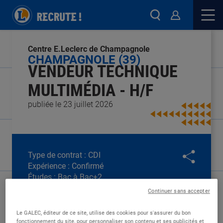
Centre E.Leclerc de Champagnole
CHAMPAGNOLE (39)
VENDEUR TECHNIQUE
MULTIMÉDIA - H/F
publiée le 23 juillet 2026
Type de contrat :
CDI
Expérience :
Confirmé
Études :
Bac à Bac+2
Continuer sans accepter
Le GALEC, éditeur de ce site, utilise des cookies pour s'assurer du bon
fonctionnement du site, pour personnaliser son contenu et ses publicités et