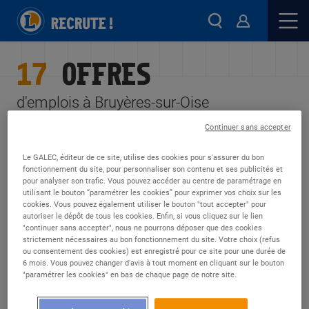
17
OFFRES
d'emplois à Bruyères-sur-Oise
Continuer sans accepter
FILTRES
ALERTES
Le GALEC, éditeur de ce site, utilise des cookies pour s'assurer du bon
Rayon de recherche
fonctionnement du site, pour personnaliser son contenu et ses publicités et
pour analyser son trafic. Vous pouvez accéder au centre de paramétrage en
utilisant le bouton “paramétrer les cookies” pour exprimer vos choix sur les
cookies. Vous pouvez également utiliser le bouton "tout accepter" pour
autoriser le dépôt de tous les cookies. Enfin, si vous cliquez sur le lien
"continuer sans accepter", nous ne pourrons déposer que des cookies
DÉSOLÉ, NOUS N'AVONS TROUVÉ
strictement nécessaires au bon fonctionnement du site. Votre choix (refus
AUCUNE OFFRE CORRESPONDANT
ou consentement des cookies) est enregistré pour ce site pour une durée de
6 mois. Vous pouvez changer d'avis à tout moment en cliquant sur le bouton
À VOS CRITÈRES
"paramétrer les cookies" en bas de chaque page de notre site.
Soyez alerté quand de nouvelles annonces sont