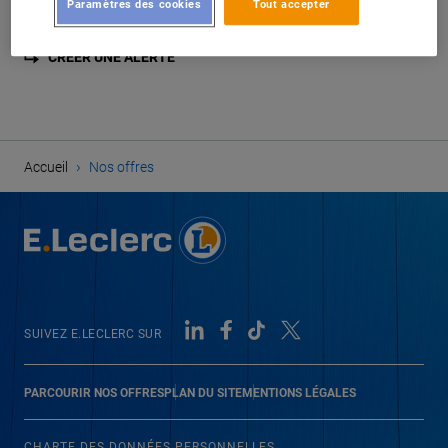
Paramètres des cookies
Tout accepter
disponibles :
CRÉER UNE ALERTE
›
Accueil
Nos offres
SUIVEZ E.LECLERC SUR
PARCOURIR NOS OFFRES
PLAN DU SITE
MENTIONS LÉGALES
CHARTE DES DONNÉES PERSONNELLES