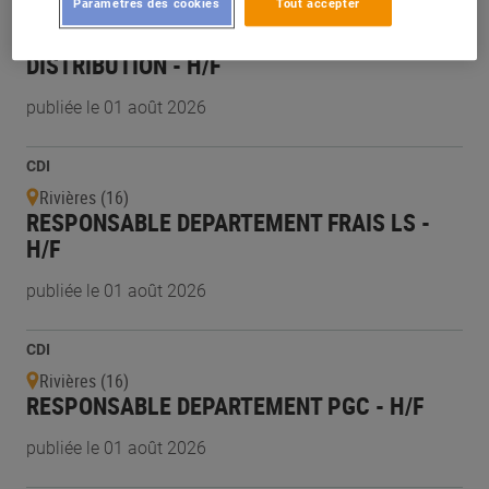
Paramètres des cookies
Tout accepter
Rivières (16)
RESPONSABLE ADJOINT EN GRANDE
DISTRIBUTION - H/F
publiée le 01 août 2026
CDI
Rivières (16)
RESPONSABLE DEPARTEMENT FRAIS LS -
H/F
publiée le 01 août 2026
CDI
Rivières (16)
RESPONSABLE DEPARTEMENT PGC - H/F
publiée le 01 août 2026