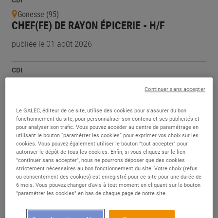
CDI
Gonesse (95)
CHEF(FE) DE RAYON ÉPICERIE - H/F
publiée le 01 août 2026
CDI
Lure (70)
Continuer sans accepter
CHEF DE RAYON BAZAR - H/F
Le GALEC, éditeur de ce site, utilise des cookies pour s'assurer du bon
publiée le 01 août 2026
fonctionnement du site, pour personnaliser son contenu et ses publicités et
pour analyser son trafic. Vous pouvez accéder au centre de paramétrage en
utilisant le bouton “paramétrer les cookies” pour exprimer vos choix sur les
CDI
cookies. Vous pouvez également utiliser le bouton "tout accepter" pour
autoriser le dépôt de tous les cookies. Enfin, si vous cliquez sur le lien
Joué-lès-Tours (37)
"continuer sans accepter", nous ne pourrons déposer que des cookies
SUPERVISEUR DRIVE - H/F
strictement nécessaires au bon fonctionnement du site. Votre choix (refus
ou consentement des cookies) est enregistré pour ce site pour une durée de
publiée le 01 août 2026
6 mois. Vous pouvez changer d'avis à tout moment en cliquant sur le bouton
"paramétrer les cookies" en bas de chaque page de notre site.
CDI