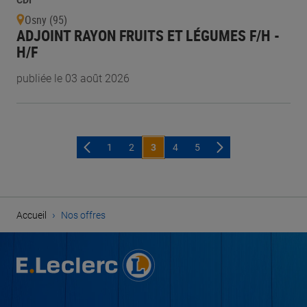
CDI
Osny (95)
ADJOINT RAYON FRUITS ET LÉGUMES F/H -
H/F
publiée le 03 août 2026
1
2
3
4
5
›
Accueil
Nos offres