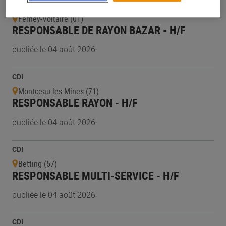
CDI
Ferney-Voltaire (01)
RESPONSABLE DE RAYON BAZAR - H/F
publiée le 04 août 2026
CDI
Montceau-les-Mines (71)
RESPONSABLE RAYON - H/F
publiée le 04 août 2026
CDI
Betting (57)
RESPONSABLE MULTI-SERVICE - H/F
publiée le 04 août 2026
CDI