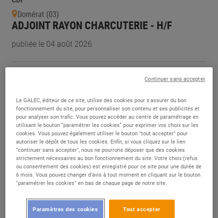
CDI
Domérat (03)
ADJOINT RAYON CHARCUTERIE - H/F
publiée le 04 août 2026
CDI
Continuer sans accepter
Samer (62)
ADJOINT RESPONSABLE DE CAISSE - H/F
Le GALEC, éditeur de ce site, utilise des cookies pour s'assurer du bon
fonctionnement du site, pour personnaliser son contenu et ses publicités et
publiée le 04 août 2026
pour analyser son trafic. Vous pouvez accéder au centre de paramétrage en
utilisant le bouton “paramétrer les cookies” pour exprimer vos choix sur les
cookies. Vous pouvez également utiliser le bouton "tout accepter" pour
CDI
autoriser le dépôt de tous les cookies. Enfin, si vous cliquez sur le lien
"continuer sans accepter", nous ne pourrons déposer que des cookies
Meaux (77)
strictement nécessaires au bon fonctionnement du site. Votre choix (refus
MANAGER DE RAYON CHARCUTERIE -
ou consentement des cookies) est enregistré pour ce site pour une durée de
TRAITEUR - H/F
6 mois. Vous pouvez changer d'avis à tout moment en cliquant sur le bouton
"paramétrer les cookies" en bas de chaque page de notre site.
publiée le 04 août 2026
Paramètres des cookies
Tout accepter