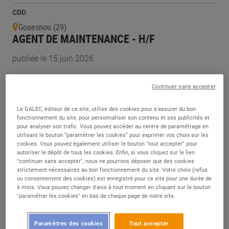
CDD
Gouesnou (29)
AGENT DE MAINTENANCE - H/F
publiée le 15 juin 2026
CDI
Continuer sans accepter
Le Cannet (06)
ÉLECTRICIEN - H/F
Le GALEC, éditeur de ce site, utilise des cookies pour s'assurer du bon
fonctionnement du site, pour personnaliser son contenu et ses publicités et
pour analyser son trafic. Vous pouvez accéder au centre de paramétrage en
publiée le 08 juin 2026
utilisant le bouton “paramétrer les cookies” pour exprimer vos choix sur les
cookies. Vous pouvez également utiliser le bouton "tout accepter" pour
autoriser le dépôt de tous les cookies. Enfin, si vous cliquez sur le lien
CDI
"continuer sans accepter", nous ne pourrons déposer que des cookies
strictement nécessaires au bon fonctionnement du site. Votre choix (refus
Marmande (47)
ou consentement des cookies) est enregistré pour ce site pour une durée de
TECHNICIEN DE MAINTENANCE - H/F
6 mois. Vous pouvez changer d'avis à tout moment en cliquant sur le bouton
"paramétrer les cookies" en bas de chaque page de notre site.
publiée le 06 juin 2026
Paramètres des cookies
Tout accepter