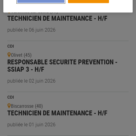
CDI
Varennes-sur-Seine (77)
TECHNICIEN DE MAINTENANCE - H/F
publiée le 06 juin 2026
CDI
Olivet (45)
RESPONSABLE SECURITE PREVENTION -
SSIAP 3 - H/F
publiée le 02 juin 2026
CDI
Biscarrosse (40)
TECHNICIEN DE MAINTENANCE - H/F
publiée le 01 juin 2026