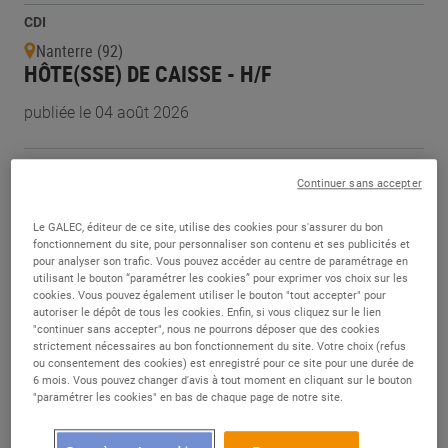
CDI
Nanterre (92)
HÔTE(SSE) DE CAISSE - H/F
publiée le 04 août 2026
CDI
Continuer sans accepter
Saint-Brandan (22)
CONTRAT ETUDIANT WEEKEND + VACANCES
Le GALEC, éditeur de ce site, utilise des cookies pour s'assurer du bon
TEMPS PARTIEL - H/F
fonctionnement du site, pour personnaliser son contenu et ses publicités et
pour analyser son trafic. Vous pouvez accéder au centre de paramétrage en
publiée le 04 août 2026
utilisant le bouton “paramétrer les cookies” pour exprimer vos choix sur les
cookies. Vous pouvez également utiliser le bouton "tout accepter" pour
autoriser le dépôt de tous les cookies. Enfin, si vous cliquez sur le lien
"continuer sans accepter", nous ne pourrons déposer que des cookies
CDD
strictement nécessaires au bon fonctionnement du site. Votre choix (refus
Clermont-Ferrand (63)
ou consentement des cookies) est enregistré pour ce site pour une durée de
VENDEUR(EUSE) PRODUITS FRAIS - H/F
6 mois. Vous pouvez changer d'avis à tout moment en cliquant sur le bouton
"paramétrer les cookies" en bas de chaque page de notre site.
publiée le 04 août 2026