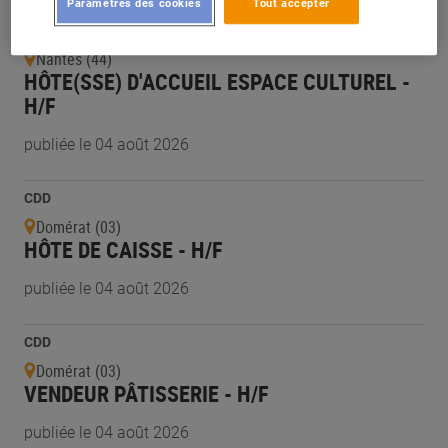
Paramètres des cookies
Tout accepter
CDI
Nantes (44)
HÔTE(SSE) D'ACCUEIL ESPACE CULTUREL -
H/F
publiée le 04 août 2026
CDD
Domérat (03)
HÔTE DE CAISSE - H/F
publiée le 04 août 2026
CDD
Domérat (03)
VENDEUR PÂTISSERIE - H/F
publiée le 04 août 2026