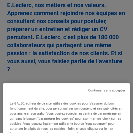
E.Leclerc, nos métiers et nos valeurs.
Apprenez comment rejoindre nos équipes en
consultant nos conseils pour postuler,
préparer un entretien et rédiger un CV
percutant. E.Leclerc, c’est plus de 180 000
collaborateurs qui partagent une même
passion : la satisfaction de nos clients. Et si
vous aussi, vous faisiez partie de l’aventure
?
Continuer sans accepter
Le GALEC, éditeur de ce site, utilise des cookies pour s'assurer du bon
fonctionnement du site, pour personnaliser son contenu et ses publicités et
pour analyser son trafic. Vous pouvez accéder au centre de paramétrage en
utilisant le bouton “paramétrer les cookies” pour exprimer vos choix sur les
cookies. Vous pouvez également utiliser le bouton "tout accepter" pour
Quelles sont les questions-
autoriser le dépôt de tous les cookies. Enfin, si vous cliquez sur le lien