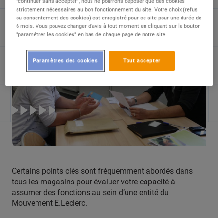
"continuer sans accepter", nous ne pourrons déposer que des cookies
types lors de l’entretien ?
strictement nécessaires au bon fonctionnement du site. Votre choix (refus
ou consentement des cookies) est enregistré pour ce site pour une durée de
6 mois. Vous pouvez changer d'avis à tout moment en cliquant sur le bouton
"paramétrer les cookies" en bas de chaque page de notre site.
Paramètres des cookies
Tout accepter
Certains points clés sont fréquemment abordés dans
tous les magasins pour évaluer votre capacité à
assumer des fonctions au sein d’une entité du
Mouvement E.Leclerc.