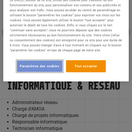
fonctionnement du site, pour personnaliser son contenu et ses publicités et
pour analyser son trafic. Vous pouvez accéder au centre de paramétrage en
utilisant le bouton “paramétrer les cookies” pour exprimer vos choix sur les
cookies. Vous pouvez également utiliser le bouton "tout accepter" pour
autoriser le dépôt de tous les cookies. Enfin, si vous cliquez sur le lien
"continuer sans accepter", nous ne pourrons déposer que des cookies
strictement nécessaires au bon fonctionnement du site. Votre choix (refus
ou consentement des cookies) est enregistré pour ce site pour une durée de
Informatique & réseau
Les métiers de la
6 mois. Vous pouvez changer d'avis à tout moment en cliquant sur le bouton
es
logistique
c
"paramétrer les cookies" en bas de chaque page de notre site.
Paramètres des cookies
Tout accepter
INFORMATIQUE & RÉSEAU
Administrateur réseau
Chargé d’AMOA
Chargé de projets informatiques
Responsable informatique
Technicien informatique