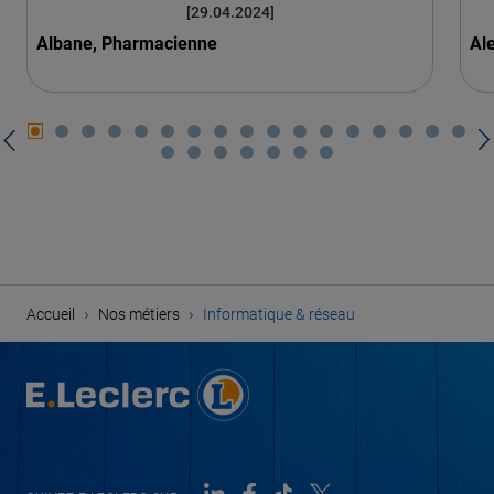
[29.04.2024]
Albane, Pharmacienne
Al
›
›
Accueil
Nos métiers
Informatique & réseau