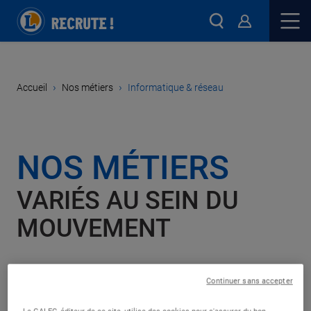
›
›
Accueil
Nos métiers
Informatique & réseau
NOS MÉTIERS
VARIÉS AU SEIN DU
MOUVEMENT
Continuer sans accepter
On a tous un rôle à jouer, trouvez le vôtre !
Le GALEC, éditeur de ce site, utilise des cookies pour s'assurer du bon