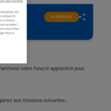
nuer sans accepter
ersonnaliser son
 utilisant le
JE POSTULE
er le bouton
 sans accepter",
re choix (refus
ger d'avis à
echerchons notre futur/e apprenti/e pour
iperez aux missions suivantes :