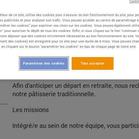
Conti
iteur de ce site, utilise des cookies pour s'assurer du bon fonctionnement du site, pour p
Type de contrat :
Alternance
es publicités et pour analyser son trafic. Vous pouvez accéder au centre de paramétrage en
-
métrer les cookies” pour exprimer vos choix sur les cookies. Vous pouvez également utilis
Expérience :
Débutant
r" pour autoriser le dépôt de tous les cookies. Enfin, si vous cliquez sur le lien "continuer
Études :
Bac à Bac+2
rons déposer que des cookies strictement nécessaires au bon fonctionnement du site. Vot
ent des cookies) est enregistré pour ce site pour une durée de 6 mois. Vous pouvez chan
en cliquant sur le bouton "paramétrer les cookies" en bas de chaque page de notre site.
Paramètres des cookies
Tout accepter
DESCRIPTION
Afin d'anticiper un départ en retraite, nous r
notre pâtisserie traditionnelle.
Les missions
Intégré/e au sein de notre équipe, vous partic