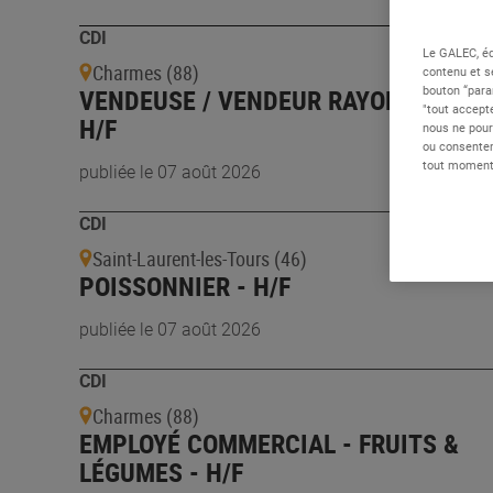
CDI
Le GALEC, éd
Charmes (88)
contenu et s
VENDEUSE / VENDEUR RAYON MAREE 
bouton “para
"tout accepte
H/F
nous ne pour
ou consentem
tout moment 
publiée le 07 août 2026
CDI
Saint-Laurent-les-Tours (46)
POISSONNIER - H/F
publiée le 07 août 2026
CDI
Charmes (88)
EMPLOYÉ COMMERCIAL - FRUITS &
LÉGUMES - H/F