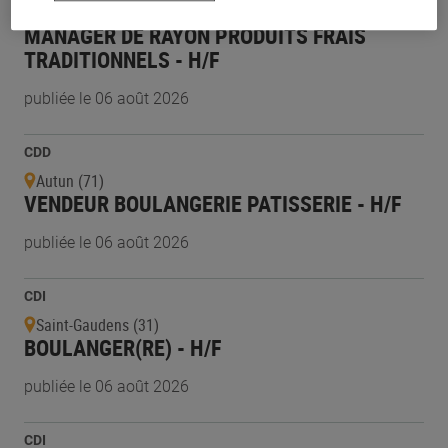
Coulanges-lès-Nevers (58)
MANAGER DE RAYON PRODUITS FRAIS
TRADITIONNELS - H/F
publiée le 06 août 2026
CDD
Autun (71)
VENDEUR BOULANGERIE PATISSERIE - H/F
publiée le 06 août 2026
CDI
Saint-Gaudens (31)
BOULANGER(RE) - H/F
publiée le 06 août 2026
CDI