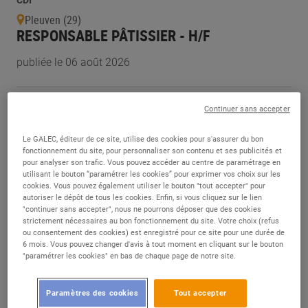
CDI
Pleuven (29)
RESPONSABLE PÂTISSIER - H/F
publiée le 06 août 2026
CDI
Continuer sans accepter
Marmande (47)
PÂTISSIER - H/F
Le GALEC, éditeur de ce site, utilise des cookies pour s'assurer du bon
fonctionnement du site, pour personnaliser son contenu et ses publicités et
publiée le 06 août 2026
pour analyser son trafic. Vous pouvez accéder au centre de paramétrage en
utilisant le bouton “paramétrer les cookies” pour exprimer vos choix sur les
cookies. Vous pouvez également utiliser le bouton "tout accepter" pour
CDI
autoriser le dépôt de tous les cookies. Enfin, si vous cliquez sur le lien
"continuer sans accepter", nous ne pourrons déposer que des cookies
Marmande (47)
strictement nécessaires au bon fonctionnement du site. Votre choix (refus
BOUCHER(E) - H/F
ou consentement des cookies) est enregistré pour ce site pour une durée de
6 mois. Vous pouvez changer d'avis à tout moment en cliquant sur le bouton
"paramétrer les cookies" en bas de chaque page de notre site.
publiée le 06 août 2026
Paramètres des cookies
Tout accepter
CDI