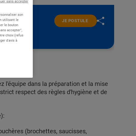
nuer sans accepter
ersonnaliser son
 utilisant le
JE POSTULE
er le bouton
 sans accepter",
re choix (refus
ger d'avis à
 l'équipe dans la préparation et la mise
strict respect des règles d'hygiène et de
):
bouchères (brochettes, saucisses,