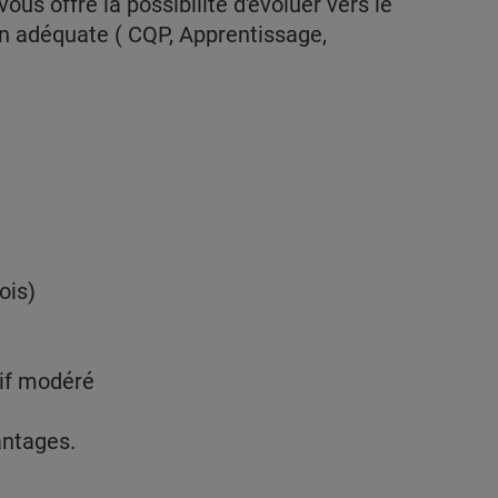
us offre la possibilité d'évoluer vers le
n adéquate ( CQP, Apprentissage,
ois)
rif modéré
ntages.