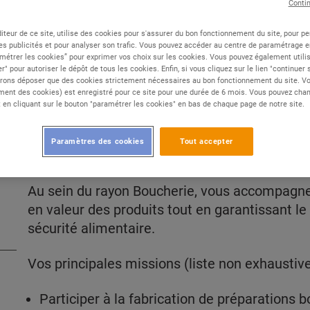
Conti
iteur de ce site, utilise des cookies pour s'assurer du bon fonctionnement du site, pour p
Type de contrat :
CDI
es publicités et pour analyser son trafic. Vous pouvez accéder au centre de paramétrage en
métrer les cookies” pour exprimer vos choix sur les cookies. Vous pouvez également utilis
Expérience :
Débutant
r" pour autoriser le dépôt de tous les cookies. Enfin, si vous cliquez sur le lien "continuer
PE
Études :
Non diplômé
rons déposer que des cookies strictement nécessaires au bon fonctionnement du site. Vot
ent des cookies) est enregistré pour ce site pour une durée de 6 mois. Vous pouvez chan
en cliquant sur le bouton "paramétrer les cookies" en bas de chaque page de notre site.
Paramètres des cookies
Tout accepter
DESCRIPTION
Au sein du rayon Boucherie, vous accompagnez
en valeur des produits tout en garantissant le 
sécurité alimentaire.
Vos principales missions (liste non exhaustive
Participer à la fabrication de préparations 