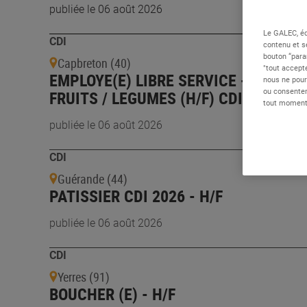
publiée le 06 août 2026
Le GALEC, éd
CDI
contenu et s
bouton “para
Capbreton (40)
"tout accepte
EMPLOYE(E) LIBRE SERVICE - DECOU
nous ne pour
ou consentem
FRUITS / LEGUMES (H/F) CDI - H/F
tout moment 
publiée le 06 août 2026
CDI
Guérande (44)
PATISSIER CDI 2026 - H/F
publiée le 06 août 2026
CDI
Yerres (91)
BOUCHER (E) - H/F