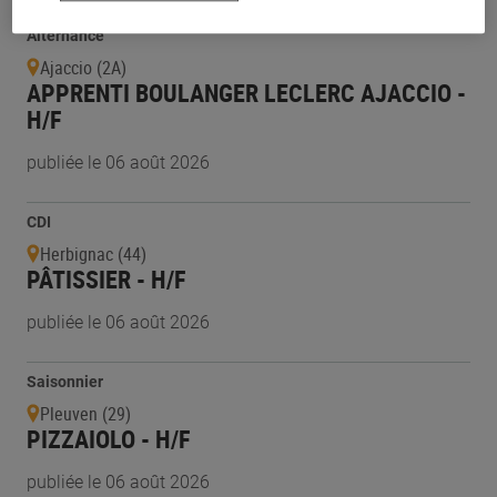
Alternance
Ajaccio (2A)
APPRENTI BOULANGER LECLERC AJACCIO -
H/F
publiée le 06 août 2026
CDI
Herbignac (44)
PÂTISSIER - H/F
publiée le 06 août 2026
Saisonnier
Pleuven (29)
PIZZAIOLO - H/F
publiée le 06 août 2026