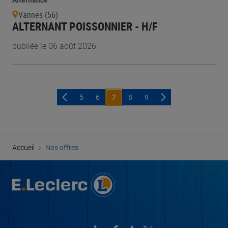
Alternance
Vannes (56)
ALTERNANT POISSONNIER - H/F
publiée le 06 août 2026
5
6
7
8
9
›
Accueil
Nos offres