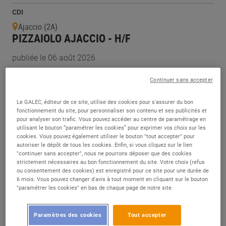
CDI
Ajaccio (2A)
PIZZAIOLO AJACCIO - H/F
publiée le 06 août 2026
Continuer sans accepter
CDI
Ajaccio (2A)
Le GALEC, éditeur de ce site, utilise des cookies pour s'assurer du bon
EMPLOYE TRAITEUR ROTISSERIE AJACCIO -
fonctionnement du site, pour personnaliser son contenu et ses publicités et
H/F
pour analyser son trafic. Vous pouvez accéder au centre de paramétrage en
utilisant le bouton “paramétrer les cookies” pour exprimer vos choix sur les
cookies. Vous pouvez également utiliser le bouton "tout accepter" pour
publiée le 06 août 2026
autoriser le dépôt de tous les cookies. Enfin, si vous cliquez sur le lien
"continuer sans accepter", nous ne pourrons déposer que des cookies
strictement nécessaires au bon fonctionnement du site. Votre choix (refus
CDI
ou consentement des cookies) est enregistré pour ce site pour une durée de
6 mois. Vous pouvez changer d'avis à tout moment en cliquant sur le bouton
Ajaccio (2A)
"paramétrer les cookies" en bas de chaque page de notre site.
BOULANGER/ERE AJACCIO - H/F
publiée le 06 août 2026
Paramètres des cookies
Tout accepter