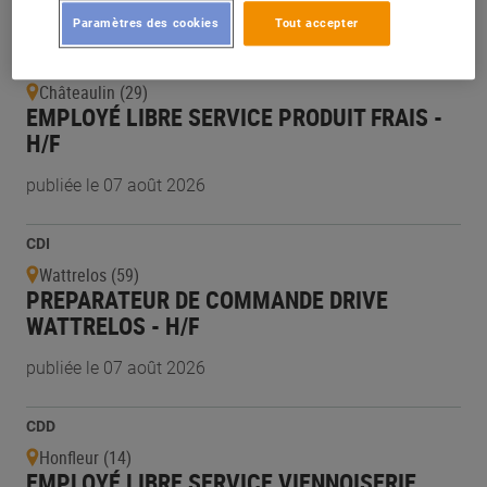
publiée le 07 août 2026
Paramètres des cookies
Tout accepter
CDI
Châteaulin (29)
EMPLOYÉ LIBRE SERVICE PRODUIT FRAIS -
H/F
publiée le 07 août 2026
CDI
Wattrelos (59)
PREPARATEUR DE COMMANDE DRIVE
WATTRELOS - H/F
publiée le 07 août 2026
CDD
Honfleur (14)
EMPLOYÉ LIBRE SERVICE VIENNOISERIE