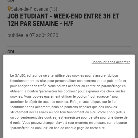
CDI
Salon-de-Provence (13)
JOB ETUDIANT - WEEK-END ENTRE 3H ET
12H PAR SEMAINE - H/F
publiée le 07 août 2026
CDI
Louviers (27)
Continuer sans accepter
EMPLOYE LIBRE-SERVICE RAYON FRUITS ET
LEGUMES - H/F
Le GALEC, éditeur de ce site, utilise des cookies pour s'assurer du bon
fonctionnement du site, pour personnaliser son contenu et ses publicités et
pour analyser son trafic. Vous pouvez accéder au centre de paramétrage en
publiée le 07 août 2026
utilisant le bouton “paramétrer les cookies” pour exprimer vos choix sur les
cookies. Vous pouvez également utiliser le bouton "tout accepter" pour
autoriser le dépôt de tous les cookies. Enfin, si vous cliquez sur le lien
CDD
"continuer sans accepter", nous ne pourrons déposer que des cookies
Ifs (14)
strictement nécessaires au bon fonctionnement du site. Votre choix (refus
EMPLOYÉ(E) COMMERCIAL(E) RAYON
ou consentement des cookies) est enregistré pour ce site pour une durée de
6 mois. Vous pouvez changer d'avis à tout moment en cliquant sur le bouton
CHARCUTERIE LS - H/F
"paramétrer les cookies" en bas de chaque page de notre site.