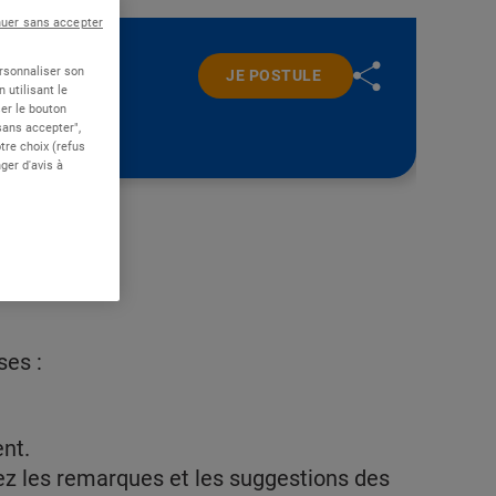
nuer sans accepter
ersonnaliser son
JE POSTULE
 utilisant le
er le bouton
 sans accepter",
re choix (refus
ger d'avis à
ses :
nt.
ez les remarques et les suggestions des