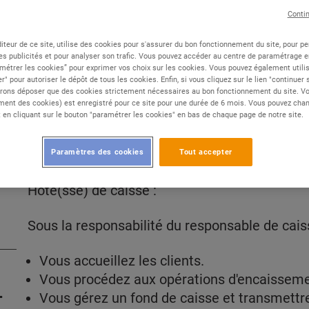
Conti
Type de contrat :
CDI
iteur de ce site, utilise des cookies pour s'assurer du bon fonctionnement du site, pour p
es publicités et pour analyser son trafic. Vous pouvez accéder au centre de paramétrage en
Expérience :
Aucune expérience
métrer les cookies” pour exprimer vos choix sur les cookies. Vous pouvez également utilis
Études :
Non diplômé
r" pour autoriser le dépôt de tous les cookies. Enfin, si vous cliquez sur le lien "continuer
rons déposer que des cookies strictement nécessaires au bon fonctionnement du site. Vot
ent des cookies) est enregistré pour ce site pour une durée de 6 mois. Vous pouvez chan
en cliquant sur le bouton "paramétrer les cookies" en bas de chaque page de notre site.
DESCRIPTION
Paramètres des cookies
Tout accepter
Hôte(sse) de caisse :
Sous la responsabilité du responsable de cais
Vous accueillez les clients.
Vous procédez aux opérations d'encaisseme
-
Vous gérez un fond de caisse et transmettr