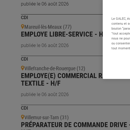
publiée le 06 août 2026
CDI
Le GALEC, éd
contenu et s
Mareuil-lès-Meaux (77)
bouton “para
EMPLOYE LIBRE-SERVICE - H/F
"tout accepte
nous ne pour
ou consentem
publiée le 06 août 2026
tout moment 
CDI
Villefranche-de-Rouergue (12)
EMPLOYE(E) COMMERCIAL RAYON
TEXTILE - H/F
publiée le 06 août 2026
CDI
Villemur-sur-Tarn (31)
PRÉPARATEUR DE COMMANDE DRIVE 