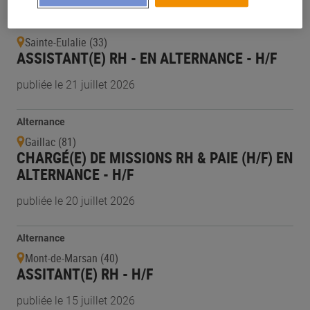
Alternance
Sainte-Eulalie (33)
ASSISTANT(E) RH - EN ALTERNANCE - H/F
publiée le 21 juillet 2026
Alternance
Gaillac (81)
CHARGÉ(E) DE MISSIONS RH & PAIE (H/F) EN
ALTERNANCE - H/F
publiée le 20 juillet 2026
Alternance
Mont-de-Marsan (40)
ASSITANT(E) RH - H/F
publiée le 15 juillet 2026