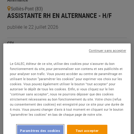
Alternance
Solliès-Pont (83)
ASSISTANTE RH EN ALTERNANCE - H/F
publiée le 22 juillet 2026
CDI
Genay (69)
Continuer sans accepter
CHARGÉ DE RECRUTEMENT &
ADMINISTRATION RH - H/F
Le GALEC, éditeur de ce site, utilise des cookies pour s'assurer du bon
fonctionnement du site, pour personnaliser son contenu et ses publicités et
pour analyser son trafic. Vous pouvez accéder au centre de paramétrage en
publiée le 21 juillet 2026
utilisant le bouton “paramétrer les cookies” pour exprimer vos choix sur les
cookies. Vous pouvez également utiliser le bouton "tout accepter" pour
autoriser le dépôt de tous les cookies. Enfin, si vous cliquez sur le lien
Alternance
"continuer sans accepter", nous ne pourrons déposer que des cookies
strictement nécessaires au bon fonctionnement du site. Votre choix (refus
Aubenas (07)
ou consentement des cookies) est enregistré pour ce site pour une durée de
ASSISTANT RESSOURCES HUMAINES
6 mois. Vous pouvez changer d'avis à tout moment en cliquant sur le bouton
(ALTERNANCE) - H/F
"paramétrer les cookies" en bas de chaque page de notre site.
publiée le 21 juillet 2026
Paramètres des cookies
Tout accepter