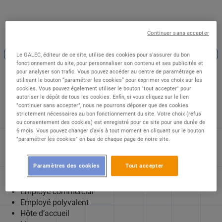
Continuer sans accepter
Le GALEC, éditeur de ce site, utilise des cookies pour s'assurer du bon
fonctionnement du site, pour personnaliser son contenu et ses publicités et
Au plus proche de nos
Fonctions
Infor
pour analyser son trafic. Vous pouvez accéder au centre de paramétrage en
clients
commerciales
utilisant le bouton “paramétrer les cookies” pour exprimer vos choix sur les
cookies. Vous pouvez également utiliser le bouton "tout accepter" pour
autoriser le dépôt de tous les cookies. Enfin, si vous cliquez sur le lien
"continuer sans accepter", nous ne pourrons déposer que des cookies
strictement nécessaires au bon fonctionnement du site. Votre choix (refus
ou consentement des cookies) est enregistré pour ce site pour une durée de
6 mois. Vous pouvez changer d'avis à tout moment en cliquant sur le bouton
AU PLUS PROCHE DE NOS
"paramétrer les cookies" en bas de chaque page de notre site.
CLIENTS
Paramètres des cookies
Tout accepter
Employé commercial
Employé polyvalent
Hôte d’accueil